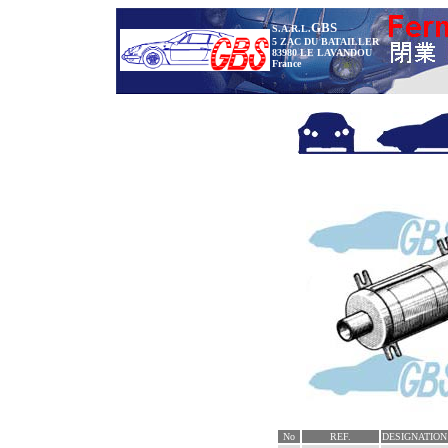
GBS
S.A.R.L.
5 ZAC DU BATAILLER
83980 LE LAVANDOU
France
No
REF.
DESIGNATION