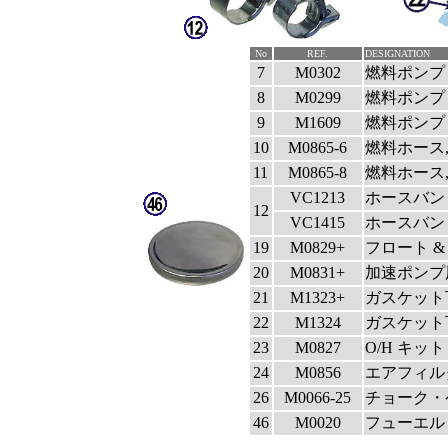
No
REF.
DESIGNATION
7
M0302
燃料ポンプ
8
M0299
燃料ポンプ
9
M1609
燃料ポンプ
10
M0865-6
燃料ホース,
11
M0865-8
燃料ホース,
VC1213
ホースバンド
12
VC1415
ホースバンド
19
M0829+
フロート & 
20
M0831+
加速ポンプ用
21
M1323+
ガスケット下側
22
M1324
ガスケット下側
23
M0827
O/H キット 
24
M0856
エアフィルター
26
M0066-25
チョーク・ケ
46
M0020
フューエル