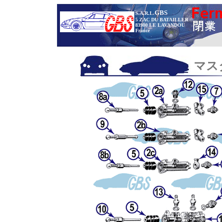
GBS
S.A.R.L.
5 ZAC DU BATAILLER
83980 LE LAVANDOU
France
マス