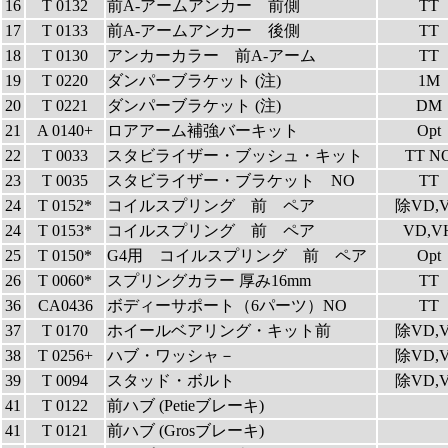
16
T 0132
前A-アームアンカー 前側
TT
17
T 0133
前A-アームアンカー 後側
TT
18
T 0130
アンカーカラー 前A-アーム
TT
19
T 0220
ダンパーブラケット (注)
1M
20
T 0221
ダンパーブラケット (注)
DM
21
A 0140+
ロアアーム補強バーキット
Opt
22
T 0033
スタビライザー・ブッシュ・キット
TT N
23
T 0035
スタビライザー・ブラケット NO
TT
24
T 0152*
コイルスプリング 前 ペア
除VD,
24
T 0153*
コイルスプリング 前 ペア
VD,V
25
T 0150*
G4用 コイルスプリング 前 ペア
Opt
26
T 0060*
スプリングカラー 厚み16mm
TT
36
CA0436
ボディーサポート（6パーツ）NO
TT
37
T 0170
ホイールベアリング・キット前
除VD,
38
T 0256+
ハブ・ワッシャ－
除VD,
39
T 0094
スタッド・ボルト
除VD,
41
T 0122
前ハブ (Petieブレーキ)
41
T 0121
前ハブ (Grosブレーキ)