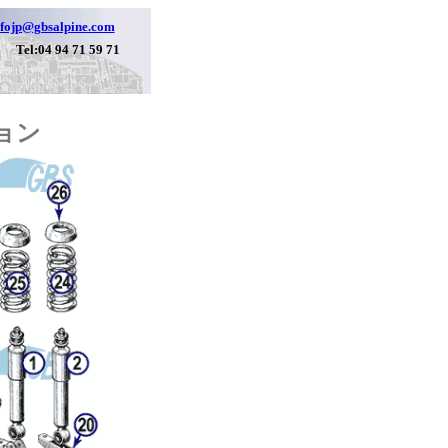
nfojp@gbsalpine.com
Tel:04 94 71 59 71
ョン