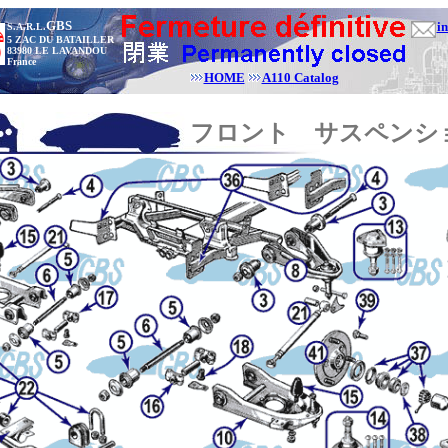
GBS
i
S.A.R.L.
5 ZAC DU BATAILLER
83980 LE LAVANDOU
France
HOME
A110 Catalog
フロント サスペンシ