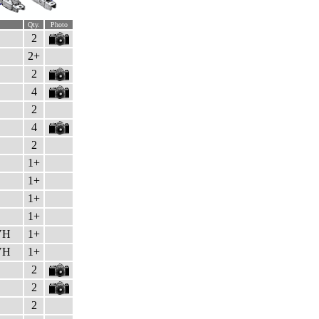
Qty.
Photo
2
2+
2
4
2
4
2
1+
1+
1+
1+
VH
1+
VH
1+
2
2
2