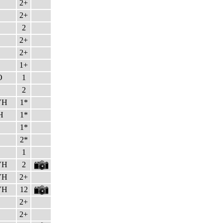
2+
2+
2
2+
2+
1+
O
1
2
VH
1*
H
1*
1*
2*
1
VH
2
VH
2+
VH
12
2+
2+