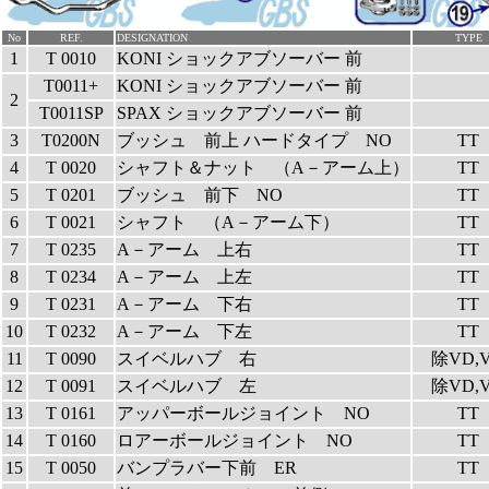
No
REF.
DESIGNATION
TYPE
1
T 0010
KONI ショックアブソーバー 前
T0011+
KONI ショックアブソーバー 前
2
T0011SP
SPAX ショックアブソーバー 前
3
T0200N
ブッシュ 前上 ハードタイプ NO
TT
4
T 0020
シャフト＆ナット （A－アーム上）
TT
5
T 0201
ブッシュ 前下 NO
TT
6
T 0021
シャフト （A－アーム下）
TT
7
T 0235
A－アーム 上右
TT
8
T 0234
A－アーム 上左
TT
9
T 0231
A－アーム 下右
TT
10
T 0232
A－アーム 下左
TT
11
T 0090
スイベルハブ 右
除VD,
12
T 0091
スイベルハブ 左
除VD,
13
T 0161
アッパーボールジョイント NO
TT
14
T 0160
ロアーボールジョイント NO
TT
15
T 0050
バンプラバー下前 ER
TT