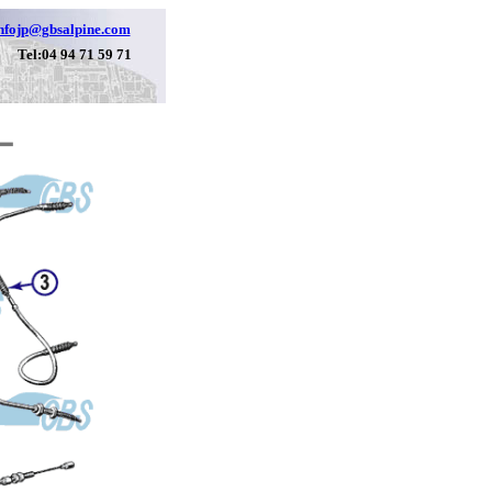
nfojp@gbsalpine.com
Tel:04 94 71 59 71
ー