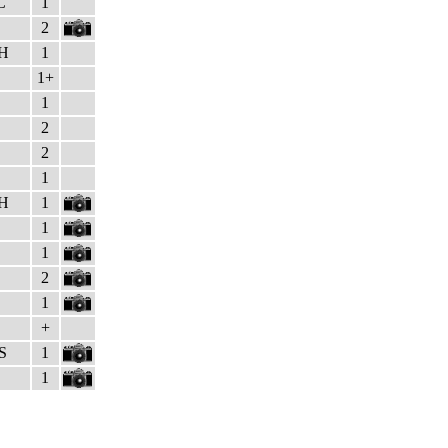
C
1
2
H
1
1+
1
2
2
1
H
1
1
1
2
1
+
S
1
1