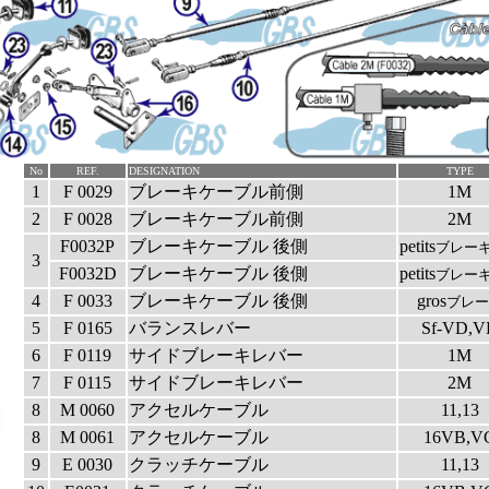
No
REF.
DESIGNATION
TYPE
1
F 0029
ブレーキケーブル前側
1M
2
F 0028
ブレーキケーブル前側
2M
F0032P
ブレーキケーブル 後側
petits
ブレー
3
F0032D
ブレーキケーブル 後側
petits
ブレー
4
F 0033
ブレーキケーブル 後側
gros
ブレー
5
F 0165
バランスレバー
Sf-VD,V
6
F 0119
サイドブレーキレバー
1M
7
F 0115
サイドブレーキレバー
2M
8
M 0060
アクセルケーブル
11,13
8
M 0061
アクセルケーブル
16VB,V
9
E 0030
クラッチケーブル
11,13