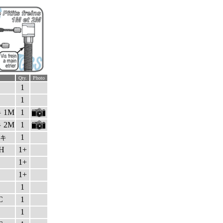
Qty.
Photo
1
1
1M
1
キ
2M
1
キ
1
キ
H
1+
1+
1+
1
C
1
1