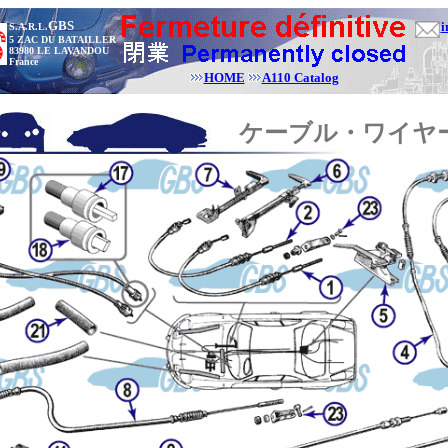
GBS
i
S.A.R.L.
5 ZAC DU BATAILLER
83980 LE LAVANDOU
France
HOME
A110 Catalog
ケーブル・ワイヤ