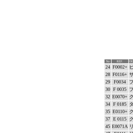
No
REF.
DE
24
F0002+
ピ
28
F0116+
29
F0034
30
F 0035
32
E0070+
34
F 0185
35
E0110+
37
E 0115
45
E0071A