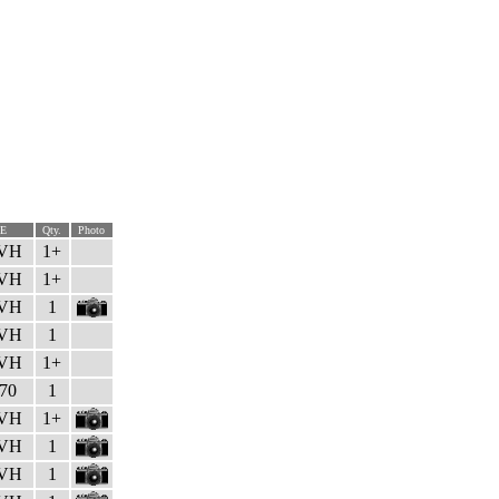
E
Qty.
Photo
VH
1+
VH
1+
VH
1
VH
1
VH
1+
70
1
VH
1+
VH
1
VH
1