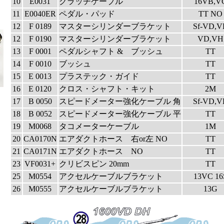
10
E0031
クラッチケーブル
16VB,V
11
E0040ER
ペダル・パッド
TT NO
12
F 0189
マスターシリンダーブラケット
Sf-VD,V
12
F 0190
マスターシリンダーブラケット
VD,VH
13
F 0001
ペダルシャフト & ブッシュ
TT
14
F 0010
ブッシュ
TT
15
E 0013
プラステック・ガイド
TT
16
E 0120
クロス・シャフト・キット
2M
17
B 0050
スピードメーター強化ケーブル 角
Sf-VD,V
18
B 0052
スピードメーター強化ケーブル 平
TT
19
M0068
タコメーターケーブル
1M
20
CA0170N
エアダクトホース 右or左 NO
TT
21
CA0171N
エアダクトホース NO
TT
23
VF0031+
クリビスピン 20mm
TT
25
M0554
アクセルケーブルブラケット
13VC 16
26
M0555
アクセルケーブルブラケット
13G