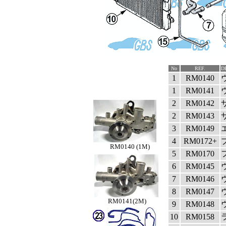
No
REF.
D
1
RM0140
1
RM0141
2
RM0142
2
RM0143
3
RM0149
4
RM0172+
RM0140 (1M)
5
RM0170
6
RM0145
7
RM0146
8
RM0147
RM0141(2M)
9
RM0148
10
RM0158