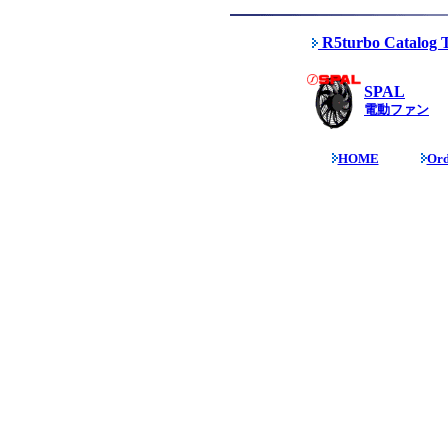
R5turbo Catalog 
SPAL
電動ファン
HOME
Ord