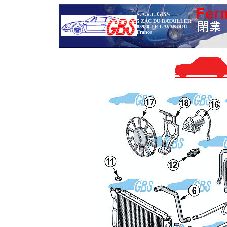
GBS
S.A.R.L.
5 ZAC DU BATAILLER
83980 LE LAVANDOU
France